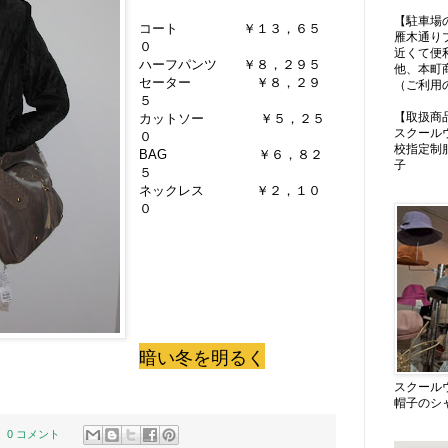
【駐車場
コート ￥１３，６５
雁木通り
０
近くて便
ハーフパンツ ￥８，２９５
他、本町
セーター ￥８，２９
（ご利用
５
【取扱商
カットソー ￥５，２５
スクール
０
校指定制
BAG ￥６，８２
子
５
ネックレス ￥２，１０
０
暗い冬を明るく
スクール
帽子のシ
0 コメント