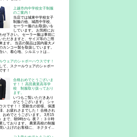
上越市内中学校女子制服
のご案内！
当店では城東中学校女子
制服の他、城西中学校、
セーラー服のお取扱いを
しています。 お気軽にお
わせ下さい。 セーラー服は事前に
いただきますと、サイズ等のご用
来ます。 当店の製品は国内最大メ
のカンコー製を取扱しています。
合い、着心地、シルエットは...
ルウェアのシャポーハウスです！
して、スクールウェアのシャポー
です！
合格おめでとうございま
す！！ 高田農業高等学
校 制服取り扱っており
ます。
いつもご覧いただきあり
がとうございます。 シャ
ウスです！！ 受験生の皆様、保護
様、お疲れさまでした！ 合格され
、おめでとうございます。 3月15
）まで、朝9時から 夜７：３０時
業しております。 農業高校の制服
買い上げのお客様に、 ネクタイ...