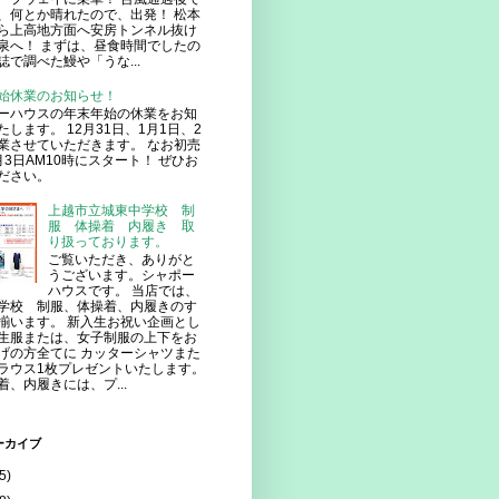
、何とか晴れたので、出発！ 松本
ら上高地方面へ安房トンネル抜け
泉へ！ まずは、昼食時間でしたの
誌で調べた鰻や「うな...
始休業のお知らせ！
ーハウスの年末年始の休業をお知
たします。 12月31日、1月1日、2
業させていただきます。 なお初売
月3日AM10時にスタート！ ぜひお
ださい。
上越市立城東中学校 制
服 体操着 内履き 取
り扱っております。
ご覧いただき、ありがと
うございます。シャポー
ハウスです。 当店では、
学校 制服、体操着、内履きのす
揃います。 新入生お祝い企画とし
生服または、女子制服の上下をお
げの方全てに カッターシャツまた
ラウス1枚プレゼントいたします。
着、内履きには、プ...
ーカイブ
5)