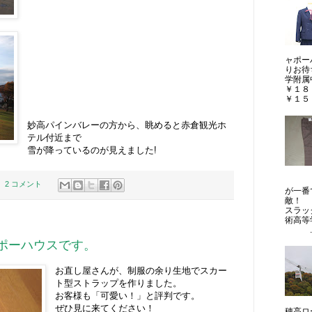
ャポー
りお待
学附
￥１
￥１５，
妙高パインバレーの方から、眺めると赤倉観光ホ
テル付近まで
雪が降っているのが見えました!
制
2 コメント
が一
敵！ 
スラッ
術高等
..
ポーハウスです。
お直し屋さんが、制服の余り生地でスカー
ト型ストラップを作りました。
お客様も「可愛い！」と評判です。
ぜひ見に来てください！
穂高ロ