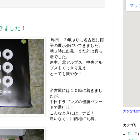
きました！
昨日、３年ぶりに名古屋に帽
子の展示会にいてきました。
朝６時に出発、まだ外は真っ
暗でした。
途中、北アルプス、中央アル
プスもくっきり見え
とっても爽やか！
名古屋には１０時に着きまし
たが。
中日ドラゴンズの優勝パレー
ドで通行止！
大きな地図
こんなときには、ナビ！
迷いなく、目的地に到着。
カテゴリ
ELLE
(