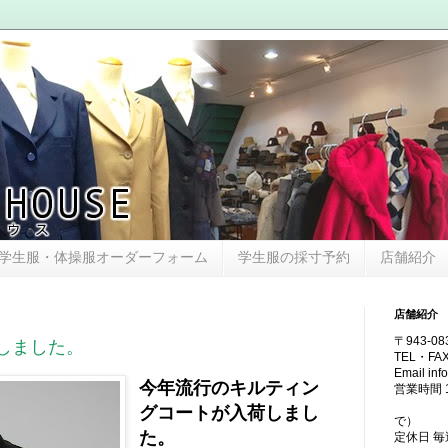
学生服・体操服オーダーフォーム
学生服の採寸予約
店舗紹介
店舗紹介
〒943-0
しました。
TEL・FAX
Email in
今年流行のキルティン
営業時間 13
（土・日
グコートが入荷しまし
で）
た。
定休日 