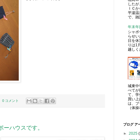
したが
ＩＣか
平湯温
で、雑
年末年
シャポ
らせい
日を休
りは1
越しく
城東中
べてが
て、学
買い上
0 コメント
は、ブ
（体操
ブログ ア
ポーハウスです。
►
2025
(