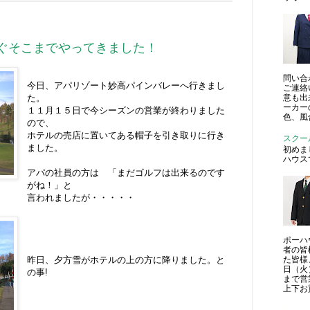
ぐそこまでやってきました！
問い合
今日、アパリゾート妙高パインバレーへ行きまし
ご連絡
た。
意も出
ーカー
１１月１５日で今シーズンの営業が終わりました
色、風
ので、
ホテルの売店に置いてある帽子を引き取りに行き
スクー
ました。
初めま
ハウス
アパの社員の方は 「まだゴルフは出来るのです
がね！」と
言われましたが・・・・・
ポーハ
者の皆
昨日、夕方雪がホテルの上の方に降りました。と
た皆様
日（火
の事!
まで営
上下お