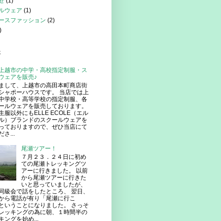
せ
(1)
ルウェア
(1)
ースファッション
(2)
)
事
上越市の中学・高校指定制服・ス
ウェアを販売♪
まして、上越市の高田本町商店街
シャポーハウスです。 当店では上
中学校・高等学校の指定制服、各
ールウェアを販売しております。
生服以外にもELLE ECOLE（エル
ル）ブランドのスクールウェアを
っておりますので、ぜひ当店にて
さ...
尾瀬ツアー！
７月２３．２４日に初め
ての尾瀬トレッキングツ
アーに行きました。 以前
から尾瀬ツアーに行きた
いと思っていましたが、
同級会で話をしたところ、 翌日、
から電話が有り「尾瀬に行こ
ということになりました。 さっそ
レッキングの為に朝、１時間半の
ングを始め...