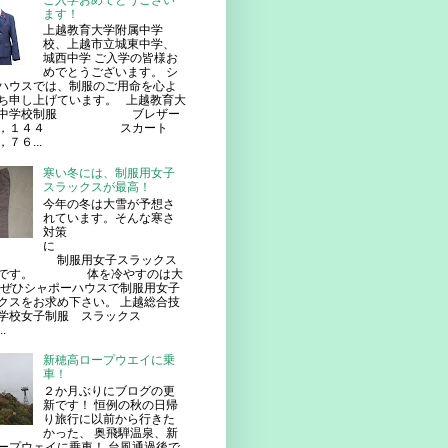
ご入学おめでとうござい
ます！
上越教育大学附属中学
校、上越市立城東中学、
城西中学 ご入学の皆様お
めでとうございます。 シ
ハウスでは、制服のご用命を心よ
ち申し上げています。 上越教育大
属中学校制服 ブレザー
８，１４４ スカート
７６...
寒い冬には、制服用女子
スラックスが最高！
今年の冬は大雪が予想さ
れています。そんな寒さ
対策
に
服用女子スラックス
番です。 体を冷やすのは大
ぜひシャポーハウスで制服用女子
クスをお求め下さい。 上越総合技
学校女子制服 スラックス
.
新穂高ロープウエイに乗
車！
２か月ぶりにブログの更
新です！ 恒例の秋の日帰
り旅行に以前から行きた
かった、 奥飛騨温泉、新
ープウェイに乗車！ 台風通過後で