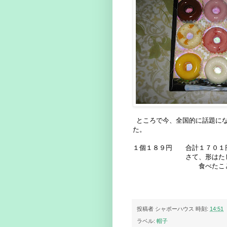
ところで今、全国的に話題に
た。 １２種類
１個１８９円 合計１７０１円 
さて、形はた
食べたこ
投稿者
シャポーハウス
時刻:
14:51
ラベル:
帽子