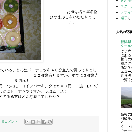
お知ら
スクー
お昼は名古屋名物
レディ
ひつまぶしをいただきまし
帽子
(1
た。
人気の記
新潟県
クール
はじめ
にある
越市の
種スク
指定学
なている、とろ生ドーナッツを４０分並んで買ってきまし
エコー
有りますが、すでに３種類売
取り扱
ご覧くだ
り切れ！
なのに コインパーキングで８００円 涙 (;>_<;)
しかにドーナッツですが、味はムース！
とのある方はどんな感じでしたか？
高校の
同級生
0 コメント
う！」
く、ト
ウオーキ