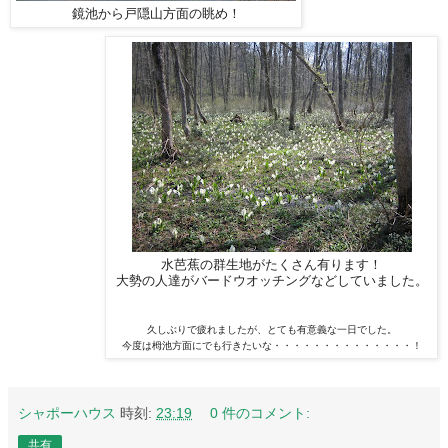
鏡池から戸隠山方面の眺め！
水芭蕉の群生地がたくさん有ります！
大勢の人達がバードウオッチングなどしていました。
久しぶりで疲れましたが、とても有意義な一日でした。
今度は栂池方面にでも行きたいな・・・・・・・・・・・・・・！
シャポーハウス
時刻:
23:19
0 件のコメント:
共有