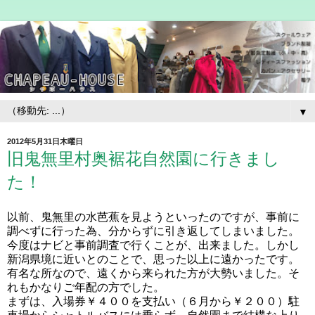
▼
2012年5月31日木曜日
旧鬼無里村奥裾花自然園に行きまし
た！
以前、鬼無里の水芭蕉を見ようといったのですが、事前に
調べずに行った為、分からずに引き返してしまいました。
今度はナビと事前調査で行くことが、出来ました。しかし
新潟県境に近いとのことで、思った以上に遠かったです。
有名な所なので、遠くから来られた方が大勢いました。そ
れもかなりご年配の方でした。
まずは、入場券￥４００を支払い（６月から￥２００）駐