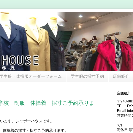
学生服・体操服オーダーフォーム
学生服の採寸予約
店舗紹介
店舗紹介
〒943-0
学校 制服 体操着 採寸ご予約承りま
TEL・FAX
Email in
営業時間 13
（土・日
います。シャポーハウスです。
で）
定休日 
、体操着の採寸・採寸ご予約承ります。