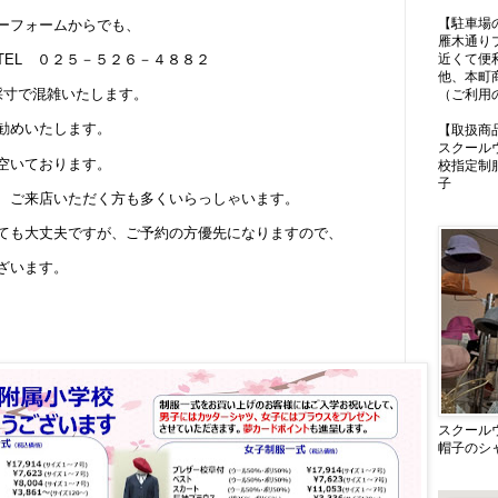
【駐車場
ーフォームからでも、
雁木通り
近くて便
TEL ０２５－５２６－４８８２
他、本町
採寸で混雑いたします。
（ご利用
勧めいたします。
【取扱商
スクール
空いております。
校指定制
子
、ご来店いただく方も多くいらっしゃいます。
ても大丈夫ですが、ご予約の方優先になりますので、
ざいます。
スクール
帽子のシ