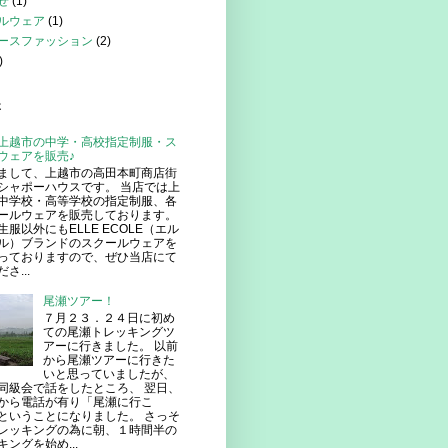
せ
(1)
ルウェア
(1)
ースファッション
(2)
)
事
上越市の中学・高校指定制服・ス
ウェアを販売♪
まして、上越市の高田本町商店街
シャポーハウスです。 当店では上
中学校・高等学校の指定制服、各
ールウェアを販売しております。
生服以外にもELLE ECOLE（エル
ル）ブランドのスクールウェアを
っておりますので、ぜひ当店にて
さ...
尾瀬ツアー！
７月２３．２４日に初め
ての尾瀬トレッキングツ
アーに行きました。 以前
から尾瀬ツアーに行きた
いと思っていましたが、
同級会で話をしたところ、 翌日、
から電話が有り「尾瀬に行こ
ということになりました。 さっそ
レッキングの為に朝、１時間半の
ングを始め...