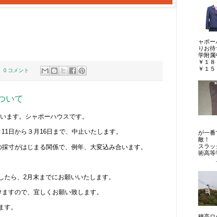
ャポー
りお待
学附
￥１
￥１５，
0 コメント
ついて
います。シャポーハウスです。
制
11日から３月16日まで、中止いたします。
が一
敵！ 
スラッ
校の採寸がはじまる関係で、例年、大変込み合います。
術高等
..
したら、2月末までにお願いいたします。
だけますので、宜しくお願い致します。
ます。
穂高ロ