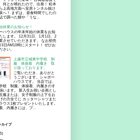
、何とか晴れたので、出発！ 松本
ら上高地方面へ安房トンネル抜け
泉へ！ まずは、昼食時間でしたの
誌で調べた鰻や「うな...
始休業のお知らせ！
ーハウスの年末年始の休業をお知
たします。 12月31日、1月1日、2
業させていただきます。 なお初売
月3日AM10時にスタート！ ぜひお
ださい。
上越市立城東中学校 制
服 体操着 内履き 取
り扱っております。
ご覧いただき、ありがと
うございます。シャポー
ハウスです。 当店では、
学校 制服、体操着、内履きのす
揃います。 新入生お祝い企画とし
生服または、女子制服の上下をお
げの方全てに カッターシャツまた
ラウス1枚プレゼントいたします。
着、内履きには、プ...
ーカイブ
5)