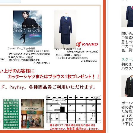
問い合
ご連絡
意も出
ーカー
色、風
スクー
初めま
ハウス
ポーハ
者の皆
た皆様
日（火
まで営
上下お