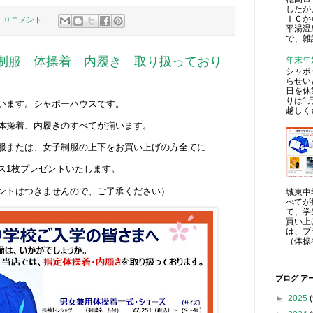
したが
ＩＣか
0 コメント
平湯温
で、雑
制服 体操着 内履き 取り扱っており
年末年
シャポ
らせい
日を休
りは1
います。シャポーハウスです。
越しく
体操着、内履きのすべてが揃います。
服または、女子制服の上下をお買い上げの方全てに
ス1枚プレゼントいたします。
ントはつきませんので、ご了承ください）
城東中
べてが
て、学
買い上
は、ブ
（体操
ブログ ア
►
2025
(