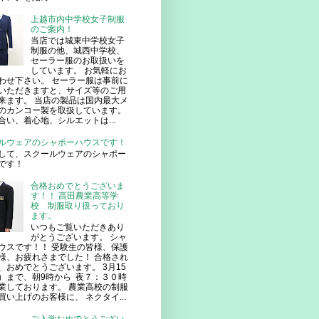
上越市内中学校女子制服
のご案内！
当店では城東中学校女子
制服の他、城西中学校、
セーラー服のお取扱いを
しています。 お気軽にお
わせ下さい。 セーラー服は事前に
いただきますと、サイズ等のご用
来ます。 当店の製品は国内最大メ
のカンコー製を取扱しています。
合い、着心地、シルエットは...
ルウェアのシャポーハウスです！
して、スクールウェアのシャポー
です！
合格おめでとうございま
す！！ 高田農業高等学
校 制服取り扱っており
ます。
いつもご覧いただきあり
がとうございます。 シャ
ウスです！！ 受験生の皆様、保護
様、お疲れさまでした！ 合格され
、おめでとうございます。 3月15
）まで、朝9時から 夜７：３０時
業しております。 農業高校の制服
買い上げのお客様に、 ネクタイ...