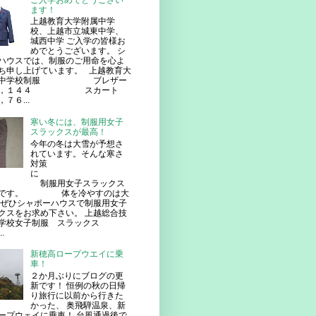
ご入学おめでとうござい
ます！
上越教育大学附属中学
校、上越市立城東中学、
城西中学 ご入学の皆様お
めでとうございます。 シ
ハウスでは、制服のご用命を心よ
ち申し上げています。 上越教育大
属中学校制服 ブレザー
８，１４４ スカート
７６...
寒い冬には、制服用女子
スラックスが最高！
今年の冬は大雪が予想さ
れています。そんな寒さ
対策
に
服用女子スラックス
番です。 体を冷やすのは大
ぜひシャポーハウスで制服用女子
クスをお求め下さい。 上越総合技
学校女子制服 スラックス
.
新穂高ロープウエイに乗
車！
２か月ぶりにブログの更
新です！ 恒例の秋の日帰
り旅行に以前から行きた
かった、 奥飛騨温泉、新
ープウェイに乗車！ 台風通過後で