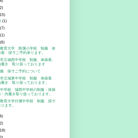
8)
2)
(15)
月
(1)
月
(7)
月
(1)
月
(6)
教育大学 附属小学校 制服 体
操着 採寸ご予約承ります。
市立城西中学校 制服、体操着、
内履き 取り扱っております
服 採寸ご予約について
越市立城東中学校 制服 体操着
内履き 取り扱っております。
中学校、城西中学校の制服・体操
着・内履き取り扱っております。
教育大学付属中学校 制服 採寸
承ります。
6)
2)
(18)
2)