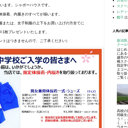
お知ら
います。シャポーハウスです。
スクー
レディ
体操着、内履きのすべてが揃います。
帽子
(1
服または、女子制服の上下をお買い上げの方全てに
人気の記
ス1枚プレゼントいたします。
新潟県
ントはつきませんので、ご了承ください）
クール
はじめ
にある
越市の
種スク
指定学
エコー
取り扱
ご覧くだ
高校の
同級生
う！」
く、ト
ウオーキ