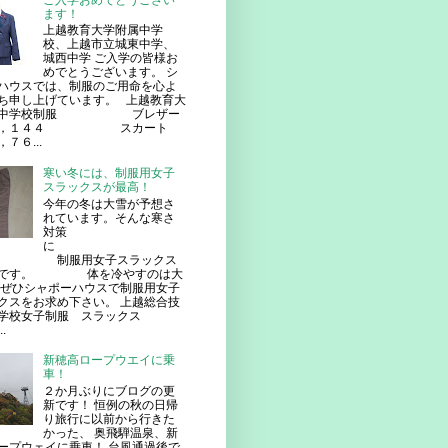
ご入学おめでとうござい
ます！
上越教育大学附属中学
校、上越市立城東中学、
城西中学 ご入学の皆様お
めでとうございます。 シ
ハウスでは、制服のご用命を心よ
ち申し上げています。 上越教育大
属中学校制服 ブレザー
８，１４４ スカート
７６...
寒い冬には、制服用女子
スラックスが最高！
今年の冬は大雪が予想さ
れています。そんな寒さ
対策
に
服用女子スラックス
番です。 体を冷やすのは大
ぜひシャポーハウスで制服用女子
クスをお求め下さい。 上越総合技
学校女子制服 スラックス
.
新穂高ロープウエイに乗
車！
２か月ぶりにブログの更
新です！ 恒例の秋の日帰
り旅行に以前から行きた
かった、 奥飛騨温泉、新
ープウェイに乗車！ 台風通過後で