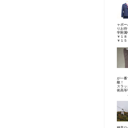
ャポー
りお待
学附
￥１
￥１５，
制
が一
敵！ 
スラッ
術高等
..
穂高ロ