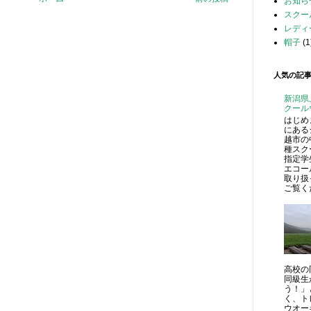
お知ら
スクー
レディ
帽子
(1
人気の記
新潟県
クール
はじめ
にある
越市の
種スク
指定学
エコー
取り扱
ご覧くだ
高校の
同級生
う！」
く、ト
ウオーキ