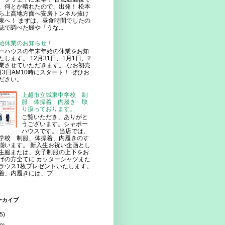
、何とか晴れたので、出発！ 松本
ら上高地方面へ安房トンネル抜け
泉へ！ まずは、昼食時間でしたの
誌で調べた鰻や「うな...
始休業のお知らせ！
ーハウスの年末年始の休業をお知
たします。 12月31日、1月1日、2
業させていただきます。 なお初売
月3日AM10時にスタート！ ぜひお
ださい。
上越市立城東中学校 制
服 体操着 内履き 取
り扱っております。
ご覧いただき、ありがと
うございます。シャポー
ハウスです。 当店では、
学校 制服、体操着、内履きのす
揃います。 新入生お祝い企画とし
生服または、女子制服の上下をお
げの方全てに カッターシャツまた
ラウス1枚プレゼントいたします。
着、内履きには、プ...
ーカイブ
5)