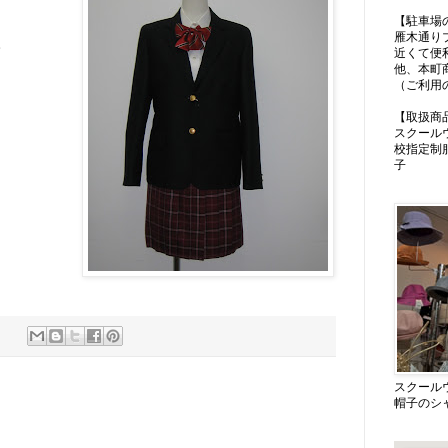
【駐車場
雁木通り
。
近くて便
他、本町
（ご利用
【取扱商
スクール
校指定制
子
スクール
帽子のシ