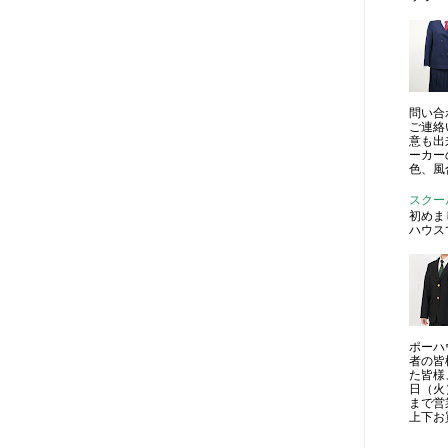
問い合
ご連絡
意も出
ーカー
色、風
スクー
初めま
ハウス
ポーハ
者の皆
た皆様
日（火
まで営
上下お