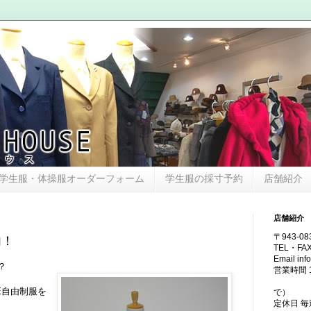
学生服・体操服オーダーフォーム
学生服の採寸予約
店舗紹介
店舗紹介
〒943-0
内！
TEL・FAX
Email in
？
営業時間 13
（土・日
E自由制服を
で）
定休日 