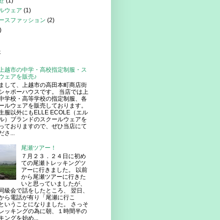
せ
(1)
ルウェア
(1)
ースファッション
(2)
)
事
上越市の中学・高校指定制服・ス
ウェアを販売♪
まして、上越市の高田本町商店街
シャポーハウスです。 当店では上
中学校・高等学校の指定制服、各
ールウェアを販売しております。
生服以外にもELLE ECOLE（エル
ル）ブランドのスクールウェアを
っておりますので、ぜひ当店にて
さ...
尾瀬ツアー！
７月２３．２４日に初め
ての尾瀬トレッキングツ
アーに行きました。 以前
から尾瀬ツアーに行きた
いと思っていましたが、
同級会で話をしたところ、 翌日、
から電話が有り「尾瀬に行こ
ということになりました。 さっそ
レッキングの為に朝、１時間半の
ングを始め...