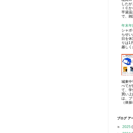
したが
ＩＣか
平湯温
で、雑
年末年
シャポ
らせい
日を休
りは1
越しく
城東中
べてが
て、学
買い上
は、ブ
（体操
ブログ ア
►
2025
(