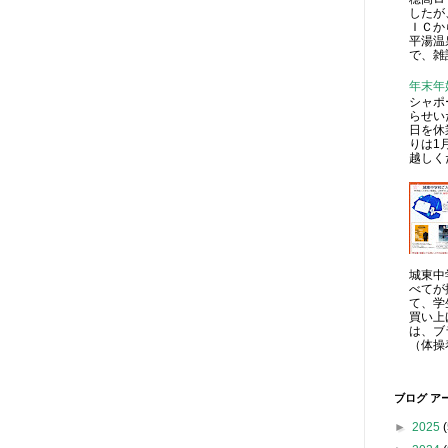
したが
ＩＣか
平湯温
で、雑
年末年
シャポ
らせい
日を休
りは1
越しく
城東中
べてが
て、学
買い上
は、ブ
（体操
ブログ ア
►
2025
(