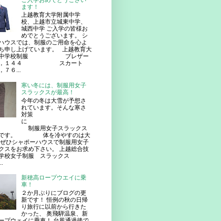
ご入学おめでとうござい
ます！
上越教育大学附属中学
校、上越市立城東中学、
城西中学 ご入学の皆様お
めでとうございます。 シ
ハウスでは、制服のご用命を心よ
ち申し上げています。 上越教育大
属中学校制服 ブレザー
８，１４４ スカート
７６...
寒い冬には、制服用女子
スラックスが最高！
今年の冬は大雪が予想さ
れています。そんな寒さ
対策
に
服用女子スラックス
番です。 体を冷やすのは大
ぜひシャポーハウスで制服用女子
クスをお求め下さい。 上越総合技
学校女子制服 スラックス
.
新穂高ロープウエイに乗
車！
２か月ぶりにブログの更
新です！ 恒例の秋の日帰
り旅行に以前から行きた
かった、 奥飛騨温泉、新
ープウェイに乗車！ 台風通過後で