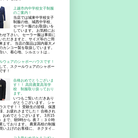
上越市内中学校女子制服
のご案内！
当店では城東中学校女子
制服の他、城西中学校、
セーラー服のお取扱いを
しています。 お気軽にお
わせ下さい。 セーラー服は事前に
いただきますと、サイズ等のご用
来ます。 当店の製品は国内最大メ
のカンコー製を取扱しています。
合い、着心地、シルエットは...
ルウェアのシャポーハウスです！
して、スクールウェアのシャポー
です！
合格おめでとうございま
す！！ 高田農業高等学
校 制服取り扱っており
ます。
いつもご覧いただきあり
がとうございます。 シャ
ウスです！！ 受験生の皆様、保護
様、お疲れさまでした！ 合格され
、おめでとうございます。 3月15
）まで、朝9時から 夜７：３０時
業しております。 農業高校の制服
買い上げのお客様に、 ネクタイ...