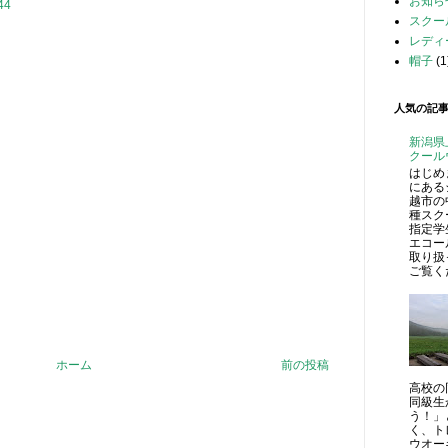
お知ら
44
スクー
レディ
帽子
(1
人気の記
新潟県
クール
はじめ
にある
越市の
種スク
指定学
エコー
取り扱
ご覧くだ
ホーム
前の投稿
高校の
同級生
う！」
く、ト
ウオーキ