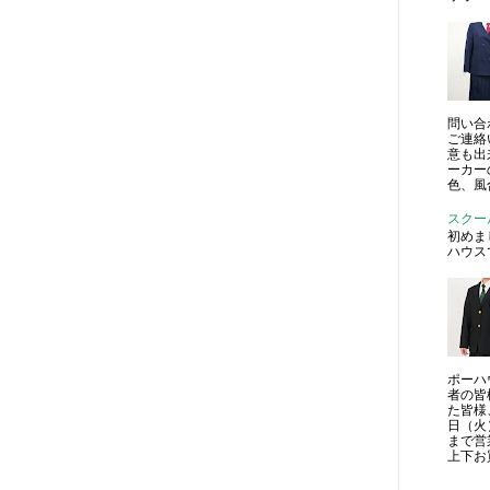
問い合
ご連絡
意も出
ーカー
色、風
スクー
初めま
ハウス
ポーハ
者の皆
た皆様
日（火
まで営
上下お