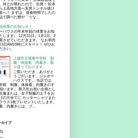
、何とか晴れたので、出発！ 松本
ら上高地方面へ安房トンネル抜け
泉へ！ まずは、昼食時間でしたの
誌で調べた鰻や「うな...
始休業のお知らせ！
ーハウスの年末年始の休業をお知
たします。 12月31日、1月1日、2
業させていただきます。 なお初売
月3日AM10時にスタート！ ぜひお
ださい。
上越市立城東中学校 制
服 体操着 内履き 取
り扱っております。
ご覧いただき、ありがと
うございます。シャポー
ハウスです。 当店では、
学校 制服、体操着、内履きのす
揃います。 新入生お祝い企画とし
生服または、女子制服の上下をお
げの方全てに カッターシャツまた
ラウス1枚プレゼントいたします。
着、内履きには、プ...
ーカイブ
5)