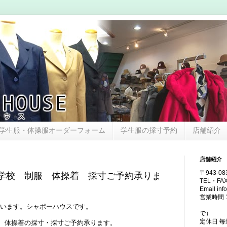
学生服・体操服オーダーフォーム
学生服の採寸予約
店舗紹介
店舗紹介
〒943-0
学校 制服 体操着 採寸ご予約承りま
TEL・FAX
Email in
営業時間 13
（土・日
います。シャポーハウスです。
で）
定休日 
、体操着の採寸・採寸ご予約承ります。