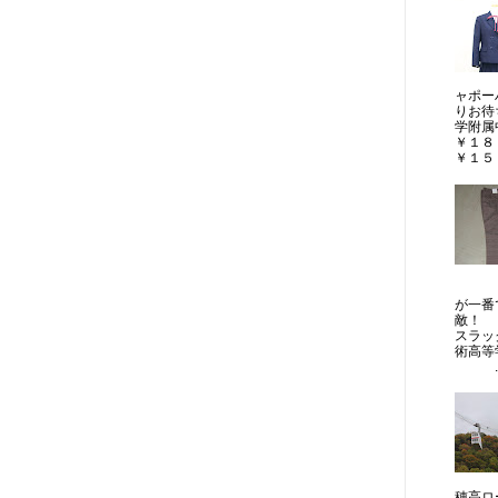
ャポー
りお待
学附
￥１
￥１５，
制
が一
敵！ 
スラッ
術高等
..
穂高ロ