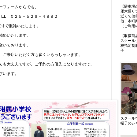
【駐車場
ーフォームからでも、
雁木通り
近くて便
TEL ０２５－５２６－４８８２
他、本町
採寸で混雑いたします。
（ご利用
勧めいたします。
【取扱商
スクール
空いております。
校指定制
子
、ご来店いただく方も多くいらっしゃいます。
ても大丈夫ですが、ご予約の方優先になりますので、
ざいます。
スクール
帽子のシ