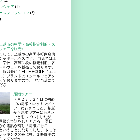
せ
(1)
ルウェア
(1)
ースファッション
(2)
)
事
上越市の中学・高校指定制服・ス
ウェアを販売♪
まして、上越市の高田本町商店街
シャポーハウスです。 当店では上
中学校・高等学校の指定制服、各
ールウェアを販売しております。
生服以外にもELLE ECOLE（エル
ル）ブランドのスクールウェアを
っておりますので、ぜひ当店にて
さ...
尾瀬ツアー！
７月２３．２４日に初め
ての尾瀬トレッキングツ
アーに行きました。 以前
から尾瀬ツアーに行きた
いと思っていましたが、
同級会で話をしたところ、 翌日、
から電話が有り「尾瀬に行こ
ということになりました。 さっそ
レッキングの為に朝、１時間半の
ングを始め...