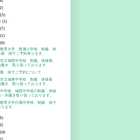
8)
2)
(15)
月
(1)
月
(7)
月
(1)
月
(6)
教育大学 附属小学校 制服 体
操着 採寸ご予約承ります。
市立城西中学校 制服、体操着、
内履き 取り扱っております
服 採寸ご予約について
越市立城東中学校 制服 体操着
内履き 取り扱っております。
中学校、城西中学校の制服・体操
着・内履き取り扱っております。
教育大学付属中学校 制服 採寸
承ります。
6)
2)
(18)
2)